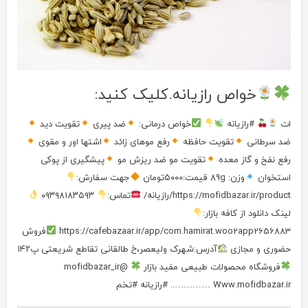
خواص رازیانه.کلیک کنید:
ات
#رازیانه
خواص درمانی:
ضد پیری
تقویت دید
ضد سرطانی
تقویت حافظه
رفع موهای زائد
اشتها اور و مقوی
رفع نفخ و گاز معده
تقویت مو ضد ریزش مو
پیشگیری از پوکی
استخوان
وزن: 89g قیمت:۵۰۰۰تومان
جهت سفارش:
https://mofidbazar.ir/product/رازیانه/
تماس:
۰۹۳۹۸۱۸۳۵۹۳
لینک دانلود از کافه بازار:
https://cafebazaar.ir/app/com.hamirat.woo2app2656883
فروش
حضوری و مجازی‌
آدرس:شهرک ولیعصر،خ طالقانی تقاطع شریعتی پ۱۴۲
فروشگاه محصولات طبیعی مفید بازار
@mofidbazar_ir
Www.mofidbazar.ir ………….. #رازیانه #تخم