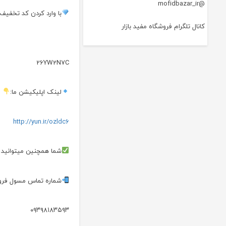
@mofidbazar_ir
با وارد کردن کد تخفیف
کانال تلگرام فروشگاه مفید بازار
26YW2N7C
لینک اپلیکیشن ما:
http://yun.ir/ozldc6
شما همچنین میتوانید اپ م
شماره تماس مسول فر
۰۹۳۹۸۱۸۳۵۹۳