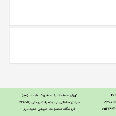
تهران
– منطقه ۱۸ – شهرک ولیعصر(عج)
خیابان طالقانی-نرسیده به شریعتی-پلاک۲۲۱
فروشگاه محصولات طبیعی مفید بازار