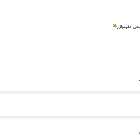
ی مفیدبازار
تخفیف۸۰۰۰تومانی
اری