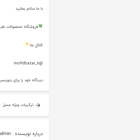
با ما سالم بمانید
فروشگاه محصولات طبیع
کانال ما؛
@mofidbazar_ir
دیدگاه خود را برای
بنویسید
on
آخر
راهبری
ترکیبات ویژه عسل
هفته
مفیدباز
نوشته
درباره نویسنده :
admin