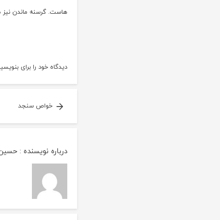
هاست. گرسنه ماندن نیز مض
دیدگاه خود را برای
بنویسید
on
تدابیر
فصل
بهار
راهبری
خواص سنجد
نوشته
درباره نویسنده :
حسین 